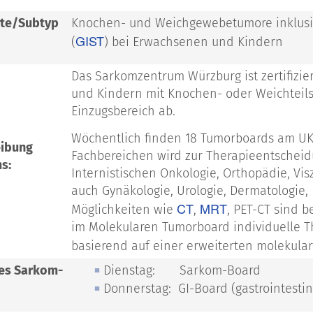
te/Subtyp
Knochen- und Weichgewebetumore inklusiv
GIST
(
) bei Erwachsenen und Kindern
Das Sarkomzentrum Würzburg ist zertifizi
und Kindern mit Knochen- oder Weichteil
Einzugsbereich ab.
Wöchentlich finden 18 Tumorboards am UKW
eibung
Fachbereichen wird zur Therapieentscheid
s:
Internistischen Onkologie, Orthopädie, Visze
auch Gynäkologie, Urologie, Dermatologie
CT
MRT
Möglichkeiten wie
,
, PET-CT sind 
im Molekularen Tumorboard individuelle Th
basierend auf einer erweiterten molekula
es Sarkom-
Dienstag: Sarkom-Board
Donnerstag: GI-Board (gastrointestin