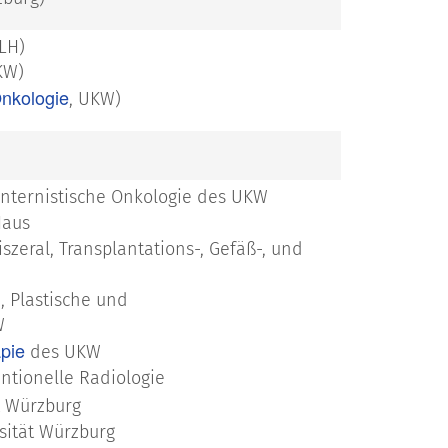
LH)
KW)
nkologie
, UKW)
, Internistische Onkologie des UKW
Haus
Viszeral, Transplantations-, Gefäß-, und
d, Plastische und
KW
apie
des UKW
entionelle Radiologie
t Würzburg
rsität Würzburg