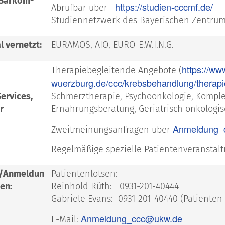
 Sarkom-
https://studien-cccmf.de/
Abrufbar über
Studiennetzwerk des Bayerischen Zentrum
l vernetzt:
EURAMOS, AIO, EURO-E.W.I.N.G.
https://ww
Therapiebegleitende Angebote (
wuerzburg.de/ccc/krebsbehandlung/therapi
ervices,
Schmerztherapie, Psychoonkologie, Komple
r
Ernährungsberatung, Geriatrisch onkologi
Anmeldung_
Zweitmeinungsanfragen über
Regelmäßige spezielle Patientenveransta
t/Anmeldun
Patientenlotsen:
ten:
Reinhold Rüth: 0931-201-40444
Gabriele Evans: 0931-201-40440 (Patienten 
Anmeldung_ccc@ukw.de
E-Mail: