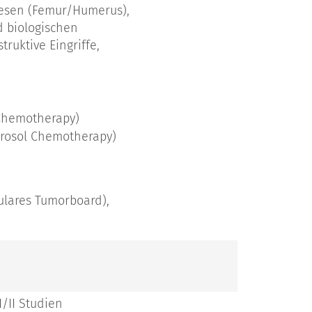
hesen (Femur/Humerus),
d biologischen
ruktive Eingriffe,
hemotherapy)
Aerosol Chemotherapy)
ulares Tumorboard),
I/II Studien