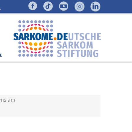
E
ums am