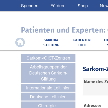
Spenden
Fördern
Shop
News
Patienten und Experten
SARKOM-
PATIENTEN-
F
STIFTUNG
HILFE
Sarkom-/GIST-Zentren
Arbeitsgruppen der
Sarkom-
Deutschen Sarkom-
Stiftung
Name des Z
Internationale Leitlinien
Deutsche Leitlinien
Chirurgie -
Adresse: