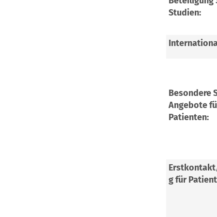
Beteiligung
Studien:
Internationa
Besondere S
Angebote fü
Patienten:
Erstkontak
g für Patien