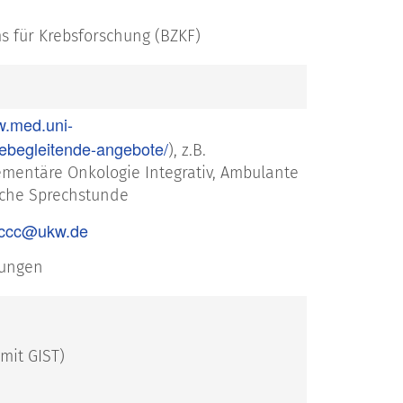
s für Krebsforschung (BZKF)
w.med.uni-
ebegleitende-angebote/
), z.B.
mentäre Onkologie Integrativ, Ambulante
sche Sprechstunde
ccc@ukw.de
ltungen
mit GIST)