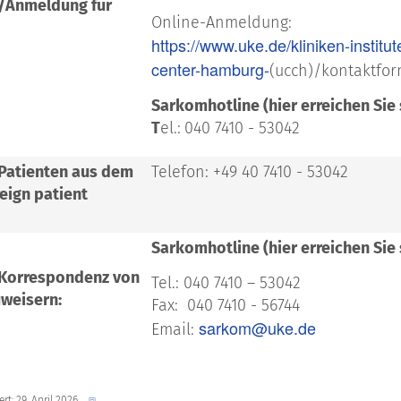
/Anmeldung für
Online-Anmeldung:
https://www.uke.de/kliniken-instit
center-hamburg-
(ucch)/kontaktfor
Sarkomhotline (hier erreichen Sie 
T
el.:
040 7410 - 53042
 Patienten aus dem
Telefon: +49 40 7410 - 53042
eign patient
Sarkomhotline (hier erreichen Sie 
 Korrespondenz von
Tel.: 040 7410 – 53042
weisern:
Fax: 040 7410 - 56744
sarkom@uke.de
Email:
ert: 29. April 2026