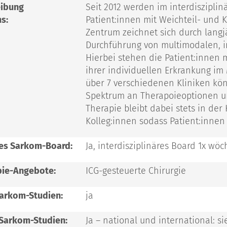
eibung
Seit 2012 werden im interdiszipl
s:
Patient:innen mit Weichteil- und
Zentrum zeichnet sich durch langj
Durchführung von multimodalen, i
Hierbei stehen die Patient:innen
ihrer individuellen Erkrankung im
über 7 verschiedenen Kliniken kön
Spektrum an Therapoieoptionen un
Therapie bleibt dabei stets in d
Kolleg:innen sodass Patient:innen
es Sarkom-Board:
Ja, interdisziplinäres Board 1x wöc
pie-Angebote:
ICG-gesteuerte Chirurgie
Sarkom-Studien:
ja
 Sarkom-Studien:
Ja – national und international: 