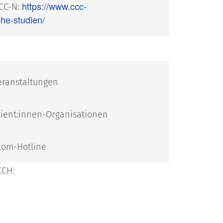
https://www.ccc-
CC-N:
he-studien/
eranstaltungen
ient:innen-Organisationen
kom-Hotline
CCH: