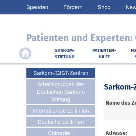
Spenden
Fördern
Shop
News
Patienten und Experten
SARKOM-
PATIENTEN-
F
STIFTUNG
HILFE
Sarkom-/GIST-Zentren
Arbeitsgruppen der
Sarkom-Z
Deutschen Sarkom-
Stiftung
Name des Z
Internationale Leitlinien
Deutsche Leitlinien
Chirurgie -
Adresse: