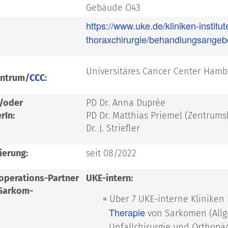
Gebäude O43
https://www.uke.de/kliniken-institut
thoraxchirurgie/behandlungsangeb
Universitäres Cancer Center Hamb
entrum/
CCC
:
d/oder
PD Dr. Anna Duprée
rIn:
PD Dr. Matthias Priemel (Zentrums
Dr. J. Striefler
ierung:
seit 08/2022
operations-Partner
UKE-intern:
 Sarkom-
Über 7 UKE-interne Kliniken
Therapie
von Sarkomen (Allge
Unfallchirurgie und Orthopä