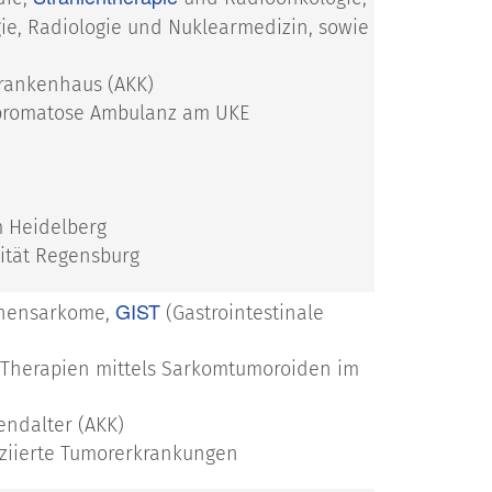
rgie, Radiologie und Nuklearmedizin, sowie
krankenhaus (AKK)
ibromatose Ambulanz am UKE
 Heidelberg
sität Regensburg
GIST
hensarkome,
(Gastrointestinale
er Therapien mittels Sarkomtumoroiden im
endalter (AKK)
ziierte Tumorerkrankungen