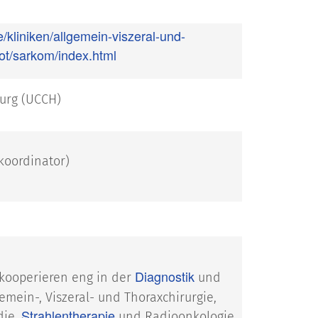
e/kliniken/allgemein-viszeral-und-
ot/sarkom/index.html
urg (UCCH)
koordinator)
Diagnostik
 kooperieren eng in der
und
mein-, Viszeral- und Thoraxchirurgie,
Strahlentherapie
die,
und Radioonkologie,