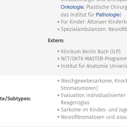
Onkologie
, Plastische Chiru
Pathologie
das Institut für
)
Für Kinder: Altonaer Kinder
Spezialambulanzen: Neurof
Extern:
Klinikum Berlin Buch (ILP)
NCT/DKTK-MASTER-Programm
Institut für Anatomie Univer
Weichgewebesarkome, Knoc
Stromatumoren)
Evaluation individualisiert
te/Subtypen:
Reagenzglas
Sarkome im Kindes- und Jug
Neurofibromatosen und asso