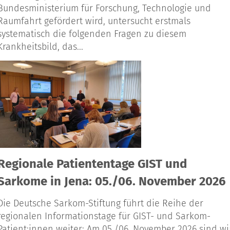
Bundesministerium für Forschung, Technologie und
Raumfahrt gefördert wird, untersucht erstmals
systematisch die folgenden Fragen zu diesem
Krankheitsbild, das...
Regionale Patiententage GIST und
Sarkome in Jena: 05./06. November 2026
Die Deutsche Sarkom-Stiftung führt die Reihe der
regionalen Informationstage für GIST- und Sarkom-
Patient:innen weiter: Am 05./06. November 2026 sind wi