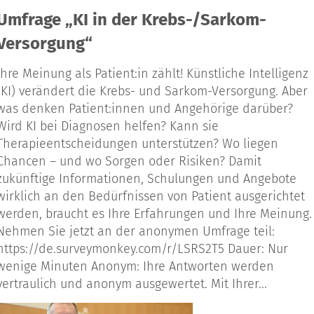
Umfrage „KI in der Krebs-/Sarkom-
Versorgung“
Ihre Meinung als Patient:in zählt! Künstliche Intelligenz
(KI) verändert die Krebs- und Sarkom-Versorgung. Aber
was denken Patient:innen und Angehörige darüber?
Wird KI bei Diagnosen helfen? Kann sie
Therapieentscheidungen unterstützen? Wo liegen
Chancen – und wo Sorgen oder Risiken? Damit
zukünftige Informationen, Schulungen und Angebote
wirklich an den Bedürfnissen von Patient ausgerichtet
werden, braucht es Ihre Erfahrungen und Ihre Meinung.
Nehmen Sie jetzt an der anonymen Umfrage teil:
https://de.surveymonkey.com/r/LSRS2T5 Dauer: Nur
wenige Minuten Anonym: Ihre Antworten werden
vertraulich und anonym ausgewertet. Mit Ihrer...