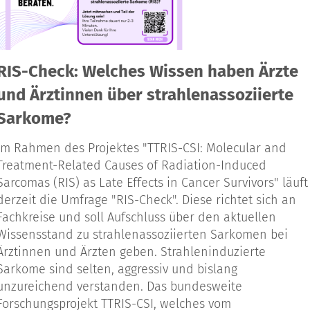
RIS-Check: Welches Wissen haben Ärzte
und Ärztinnen über strahlenassoziierte
Sarkome?
Im Rahmen des Projektes "TTRIS-CSI: Molecular and
Treatment-Related Causes of Radiation-Induced
Sarcomas (RIS) as Late Effects in Cancer Survivors" läuft
derzeit die Umfrage "RIS-Check". Diese richtet sich an
Fachkreise und soll Aufschluss über den aktuellen
Wissensstand zu strahlenassoziierten Sarkomen bei
Ärztinnen und Ärzten geben. Strahleninduzierte
Sarkome sind selten, aggressiv und bislang
unzureichend verstanden. Das bundesweite
Forschungsprojekt TTRIS-CSI, welches vom