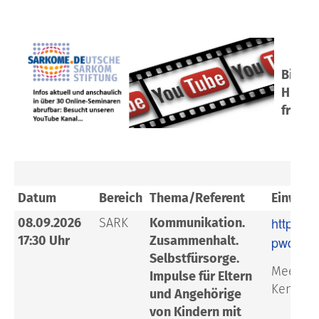
Bitte 
Hier f
früher
Datum
Bereich
Thema/Referent
Einwahl
https:/
08.09.2026
SARK
Kommunikation.
17:30 Uhr
Zusammenhalt.
pwd=S7
Selbstfürsorge.
Meeting-
Impulse für Eltern
Kenncod
und Angehörige
von Kindern mit