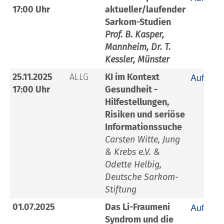
17:00 Uhr
aktueller/laufender
Sarkom-Studien
Prof. B. Kasper,
Mannheim, Dr. T.
Kessler, Münster
Aufzeic
25.11.2025
ALLG
KI im Kontext
17:00 Uhr
Gesundheit -
Hilfestellungen,
Risiken und seriöse
Informationssuche
Carsten Witte, Jung
& Krebs e.V. &
Odette Helbig,
Deutsche Sarkom-
Stiftung
Aufzeic
01.07.2025
Das Li-Fraumeni
Syndrom und die