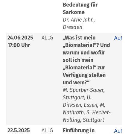
Bedeutung für
Sarkome
Dr. Arne Jahn,
Dresden
Aufzeic
24.06.2025
ALLG
„Was ist mein
17:00 Uhr
„Biomaterial“? Und
warum und wofür
soll ich mein
„Biomaterial“ zur
Verfügung stellen
und wem?“
M. Sparber-Sauer,
Stuttgart, U.
Dirksen, Essen, M.
Nathrath, S. Hecker-
Nolting, Stuttgart
Aufzeic
22.5.2025
ALLG
Einführung in