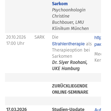
Sarkom
Psychoonkologin
Christine
Buchbauer, LMU
Klinikum München
https:/
20.10.2026
SARK
Die
Strahlentherapie
17:00 Uhr
pwd=8D
als
Therapieoption bei
Meeting-
Sarkomen
Kenncod
Dr. Siyer Roohani,
UKE Hamburg
ZURÜCKLIEGENDE
ONLINE-SEMINARE
Aufzeic
17.03.2026
Studien-Update