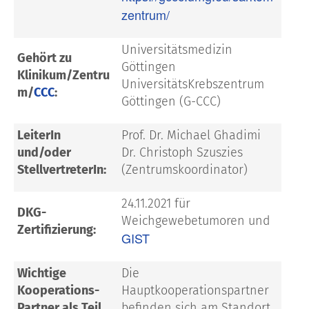
zentrum/
Universitätsmedizin
Gehört zu
Göttingen
Klinikum/Zentru
UniversitätsKrebszentrum
m/
CCC
:
Göttingen (G-CCC)
LeiterIn
Prof. Dr. Michael Ghadimi
und/oder
Dr. Christoph Szuszies
StellvertreterIn:
(Zentrumskoordinator)
24.11.2021 für
DKG-
Weichgewebetumoren und
Zertifizierung:
GIST
Wichtige
Die
Kooperations-
Hauptkooperationspartner
Partner als Teil
befinden sich am Standort