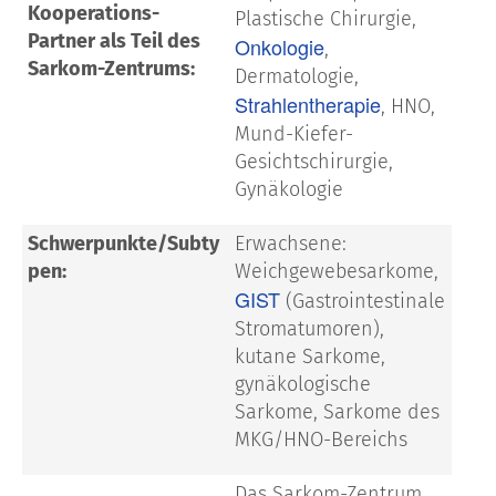
Kooperations-
Plastische Chirurgie,
Partner als Teil des
Onkologie
,
Sarkom-Zentrums:
Dermatologie,
Strahlentherapie
, HNO,
Mund-Kiefer-
Gesichtschirurgie,
Gynäkologie
Schwerpunkte/Subty
Erwachsene:
pen:
Weichgewebesarkome,
GIST
(Gastrointestinale
Stromatumoren),
kutane Sarkome,
gynäkologische
Sarkome, Sarkome des
MKG/HNO-Bereichs
Das Sarkom-Zentrum