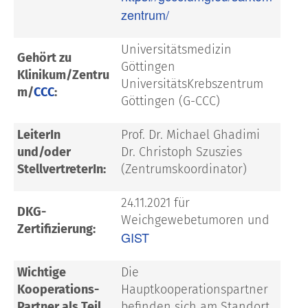
zentrum/
Universitätsmedizin
Gehört zu
Göttingen
Klinikum/Zentru
UniversitätsKrebszentrum
m/
CCC
:
Göttingen (G-CCC)
LeiterIn
Prof. Dr. Michael Ghadimi
und/oder
Dr. Christoph Szuszies
StellvertreterIn:
(Zentrumskoordinator)
24.11.2021 für
DKG-
Weichgewebetumoren und
Zertifizierung:
GIST
Wichtige
Die
Kooperations-
Hauptkooperationspartner
Partner als Teil
befinden sich am Standort