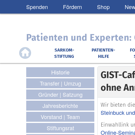
Spenden
Fördern
Shop
News
Patienten und Experten
SARKOM-
PATIENTEN-
F
STIFTUNG
HILFE
Historie
GIST-Caf
Transfer | Umzug
ohne A
Gründer | Satzung
Wir bieten di
Jahresberichte
Steinbuck und
Vorstand | Team
Einwahllink u
Stiftungsrat
Online-Semin