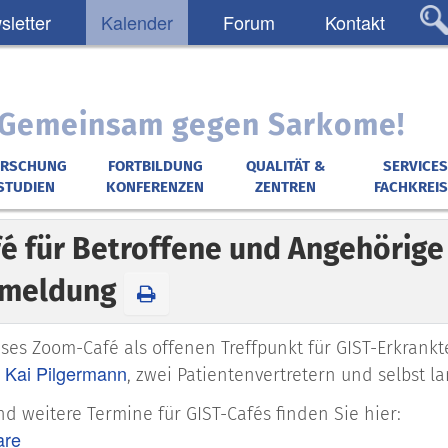
letter
Kalender
Forum
Kontakt
: Gemeinsam gegen Sarkome!
ORSCHUNG
FORTBILDUNG
QUALITÄT &
SERVICES
STUDIEN
KONFERENZEN
ZENTREN
FACHKREIS
é für Betroffene und Angehörige 
nmeldung
eses Zoom-Café als offenen Treffpunkt für GIST-Erkran
 Kai Pilgermann
, zwei Patientenvertretern und selbst l
nd weitere Termine für GIST-Cafés finden Sie hier:
are