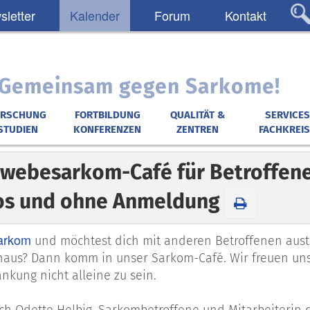
letter
Kalender
Forum
Kontakt
: Gemeinsam gegen Sarkome!
ORSCHUNG
FORTBILDUNG
QUALITÄT &
SERVICES
STUDIEN
KONFERENZEN
ZENTREN
FACHKREIS
webesarkom-Café für Betroffene 
os und ohne Anmeldung
arkom
und möchtest dich mit anderen Betroffenen aus
us? Dann komm in unser Sarkom-Café. Wir freuen uns a
nkung nicht alleine zu sein.
ch Odette Helbig, Sarkombetroffene und Mitarbeiterin 