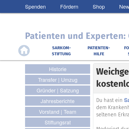
Spenden
Fördern
Shop
News
Patienten und Experten
SARKOM-
PATIENTEN-
F
STIFTUNG
HILFE
Historie
Weichge
Transfer | Umzug
kostenl
Gründer | Satzung
S
Du hast ein
Jahresberichte
dem Krankenha
Vorstand | Team
seltenen Erkra
Stiftungsrat
Moderiert dur