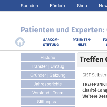
Spenden
Fördern
Shop
News
Patienten und Experten
SARKOM-
PATIENTEN-
F
STIFTUNG
HILFE
Historie
Treffen 
Transfer | Umzug
Gründer | Satzung
GIST-Selbsth
Jahresberichte
TREFFPUNK
Charité Comp
Vorstand | Team
Weitere Det
Stiftungsrat