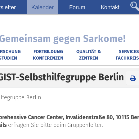
letter
Kalender
Forum
Kontakt
: Gemeinsam gegen Sarkome!
ORSCHUNG
FORTBILDUNG
QUALITÄT &
SERVICES
STUDIEN
KONFERENZEN
ZENTREN
FACHKREIS
GIST-Selbsthilfegruppe Berlin
ilfegruppe Berlin
T
rehensive Cancer Center, Invalidenstraße 80, 10115 Ber
ails
erfragen Sie bitte beim Gruppenleiter.