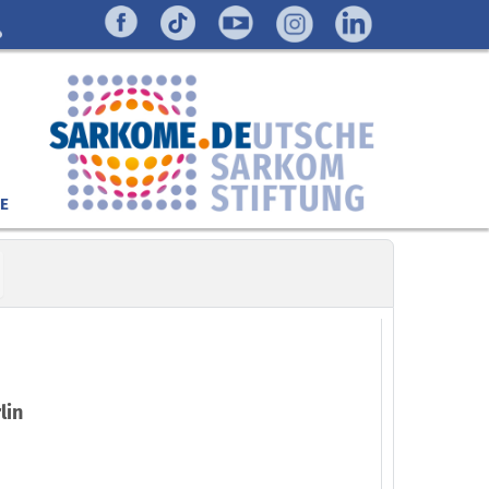
E
lin