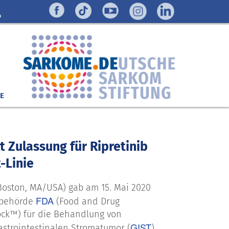
E
 Zulassung für Ripretinib
-Linie
ston, MA/USA) gab am 15. Mai 2020
FDA
sbehörde
(Food and Drug
ock™) für die Behandlung von
GIST
strointestinalen Stromatumor (
)