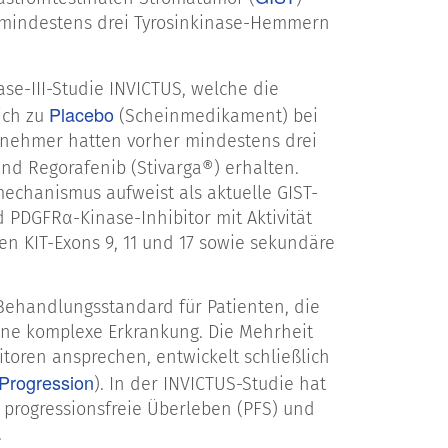
t mindestens drei Tyrosinkinase-Hemmern
ase-III-Studie INVICTUS, welche die
Placebo
eich zu
(Scheinmedikament) bei
ilnehmer hatten vorher mindestens drei
 und Regorafenib (Stivarga®) erhalten.
kmechanismus aufweist als aktuelle GIST-
nd PDGFRα-Kinase-Inhibitor mit Aktivität
n KIT-Exons 9, 11 und 17 sowie sekundäre
 Behandlungsstandard für Patienten, die
eine komplexe Erkrankung. Die Mehrheit
toren ansprechen, entwickelt schließlich
Progression
). In der INVICTUS-Studie hat
 progressionsfreie Überleben (PFS) und
t.