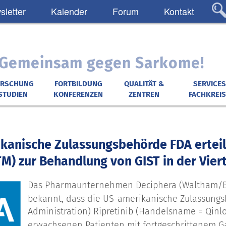
letter
Kalender
Forum
Kontakt
: Gemeinsam gegen Sarkome!
ORSCHUNG
FORTBILDUNG
QUALITÄT &
SERVICES
STUDIEN
KONFERENZEN
ZENTREN
FACHKREIS
kanische Zulassungsbehörde FDA erteilt
M) zur Behandlung von GIST in der Viert
Das Pharmaunternehmen Deciphera (Waltham/Bo
bekannt, dass die US-amerikanische Zulassung
Administration) Ripretinib (Handelsname = Qinl
erwachsenen Patienten mit fortgeschrittenem Ga