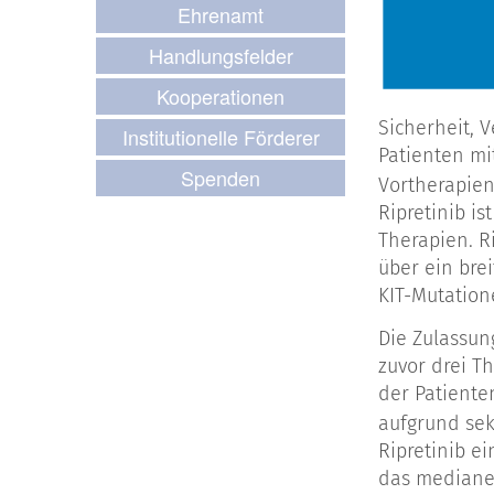
Ehrenamt
Handlungsfelder
Kooperationen
Sicherheit, 
Institutionelle Förderer
Patienten mi
Spenden
Vortherapien 
Ripretinib i
Therapien. Ri
über ein bre
KIT-Mutatione
Die Zulassun
zuvor drei T
der Patiente
aufgrund sek
Ripretinib e
das mediane 