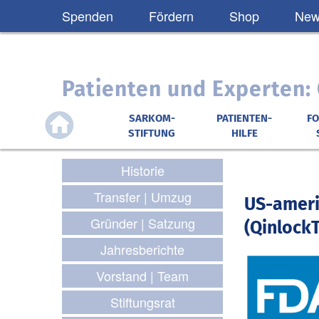
Spenden
Fördern
Shop
News
Patienten und Experten
SARKOM-
PATIENTEN-
F
STIFTUNG
HILFE
Historie
Transfer | Umzug
US-ameri
Gründer | Satzung
(QinlockT
Jahresberichte
Vorstand | Team
Stiftungsrat