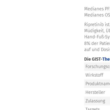
Medianes PFS
Medianes OS 
Ripretinib i
Müdigkeit, Ü
Hand-Fuß-Syn
8% der Patie
auf und Dosi
Die GIST-
The
Forschungs
Wirkstoff
Produktnam
Hersteller
Zulassung
Targets