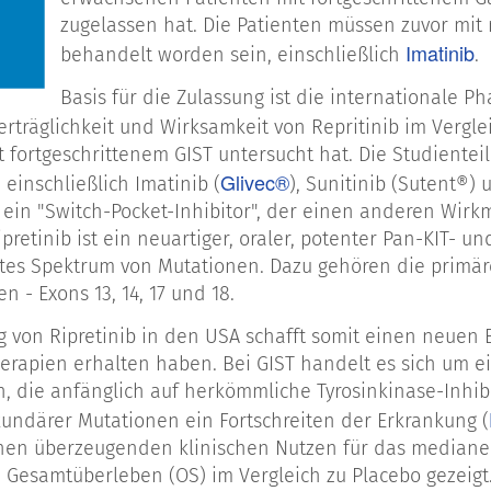
zugelassen hat. Die Patienten müssen zuvor mi
Imatinib
behandelt worden sein, einschließlich
.
Basis für die Zulassung ist die internationale Ph
Verträglichkeit und Wirksamkeit von Repritinib im Vergl
t fortgeschrittenem GIST untersucht hat. Die Studiente
Glivec®
einschließlich Imatinib (
), Sunitinib (Sutent®)
st ein "Switch-Pocket-Inhibitor", der einen anderen Wir
pretinib ist ein neuartiger, oraler, potenter Pan-KIT- u
ites Spektrum von Mutationen. Dazu gehören die primäre
n - Exons 13, 14, 17 und 18.
g von Ripretinib in den USA schafft somit einen neuen
herapien erhalten haben. Bei GIST handelt es sich um 
n, die anfänglich auf herkömmliche Tyrosinkinase-Inhibi
undärer Mutationen ein Fortschreiten der Erkrankung (
inen überzeugenden klinischen Nutzen für das mediane
Gesamtüberleben (OS) im Vergleich zu Placebo gezeig