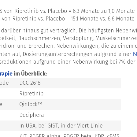
 von Ripretinib vs. Placebo = 6,3 Monate zu 1,0 Monate
von Ripretinib vs. Placebo = 15,1 Monate vs. 6,6 Monate
st darüber hinaus gut verträglich. Die häufigsten Neben
belkeit, Bauchschmerzen, Verstopfung, Muskelschmerzen,
drom und Erbrechen. Nebenwirkungen, die zu einem da
N
nten auf, Dosierungsunterbrechungen aufgrund einer
sreduktionen aufgrund einer Nebenwirkung bei 7% der R
rapie
im Überblick:
code
DCC-2618
Ripretinib
e
Qinlock™
Deciphera
In USA, bei GIST, in der Viert-Linie
KIT, PDGFR alpha, PDGFR beta, KDR, cFMS