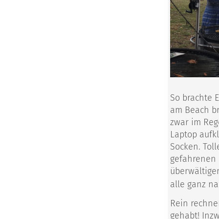
So brachte E
am Beach bra
zwar im Reg
Laptop aufk
Socken. Tol
gefahrenen 
überwältige
alle ganz na
Rein rechner
gehabt! Inz