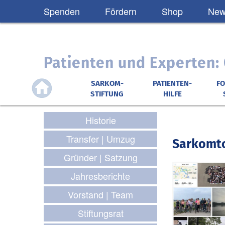
Spenden
Fördern
Shop
News
Patienten und Experten
SARKOM-
PATIENTEN-
F
STIFTUNG
HILFE
Historie
Transfer | Umzug
Sarkomtou
Gründer | Satzung
Jahresberichte
Vorstand | Team
Stiftungsrat