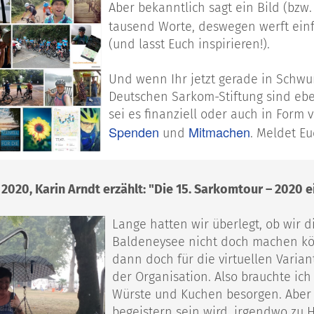
Aber bekanntlich sagt ein Bild (bz
tausend Worte, deswegen werft einf
(und lasst Euch inspirieren!).
Und wenn Ihr jetzt gerade in Schwun
Deutschen Sarkom-Stiftung sind eb
sei es finanziell oder auch in Form v
Spenden
Mitmachen
und
. Meldet Eu
020, Karin Arndt erzählt: "Die 15. Sarkomtour – 2020 
Lange hatten wir überlegt, ob wir 
Baldeneysee nicht doch machen kö
dann doch für die virtuellen Varia
der Organisation. Also brauchte ich
Würste und Kuchen besorgen. Aber
begeistern sein wird, irgendwo zu 