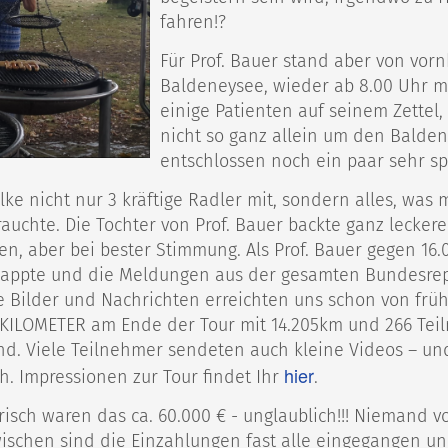
fahren!?
Für Prof. Bauer stand aber von vorn
Baldeneysee, wieder ab 8.00 Uhr m
einige Patienten auf seinem Zettel,
nicht so ganz allein um den Balden
entschlossen noch ein paar sehr sp
lke nicht nur 3 kräftige Radler mit, sondern alles, was
uchte. Die Tochter von Prof. Bauer backte ganz leckere
en, aber bei bester Stimmung. Als Prof. Bauer gegen 16
lappte und die Meldungen aus der gesamten Bundesrepu
le Bilder und Nachrichten erreichten uns schon von frü
KILOMETER am Ende der Tour mit 14.205km und 266 Teil
nd. Viele Teilnehmer sendeten auch kleine Videos – un
hier
h. Impressionen zur Tour findet Ihr
.
isch waren das ca. 60.000 € - unglaublich!!! Niemand v
wischen sind die Einzahlungen fast alle eingegangen 