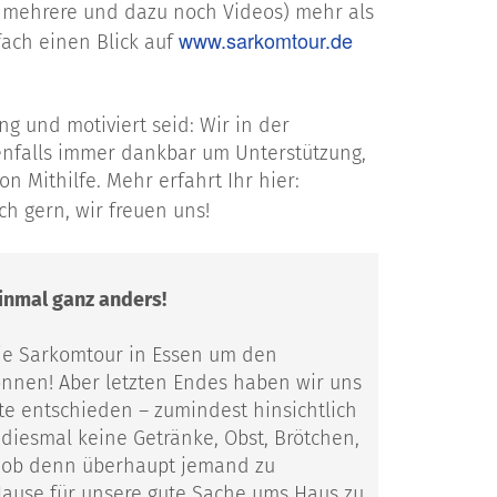
w. mehrere und dazu noch Videos) mehr als
www.sarkomtour.de
ach einen Blick auf
g und motiviert seid: Wir in der
enfalls immer dankbar um Unterstützung,
on Mithilfe. Mehr erfahrt Ihr hier:
ch gern, wir freuen uns!
einmal ganz anders!
die Sarkomtour in Essen um den
nnen! Aber letzten Endes haben wir uns
nte entschieden – zumindest hinsichtlich
 diesmal keine Getränke, Obst, Brötchen,
 ob denn überhaupt jemand zu
Hause für unsere gute Sache ums Haus zu