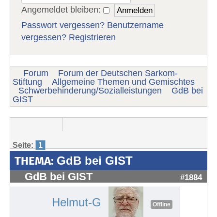
Angemeldet bleiben:
Passwort vergessen?
Benutzername
vergessen?
Registrieren
Forum
Forum der Deutschen Sarkom-
Stiftung
Allgemeine Themen und Gemischtes
Schwerbehinderung/Sozialleistungen
GdB bei
GIST
Seite:
1
THEMA:
GdB bei GIST
GdB bei GIST
#1884
Helmut-G
Offline