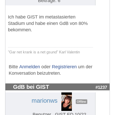
Beiträge: 6
Ich habe GIST im metastasierten
Stadium und habe einen GdB von 80%
bekommen.
"Gar net krank is a net gsund" Karl Valentin
Bitte
Anmelden
oder
Registrieren
um der
Konversation beizutreten.
GdB bei GIST
#1237
marionws
Offline
Benutzer
GIST ED 10/22