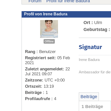
Forum
Profil für Irene Badura
Profil von Irene Badura
Ort :
Ulm
Geburtstag :
Offline
Signatur
Rang :
Benutzer
Registriert seit:
05 Feb
Irene Badura
2021
Zuletzt angemeldet:
22
Ambassador für di
Jul 2021 09:07
Zeitzone:
UTC +0:00
Ortszeit:
13:19
Beiträge :
1
Beiträge
Profilaufrufe :
4
1 Beiträge