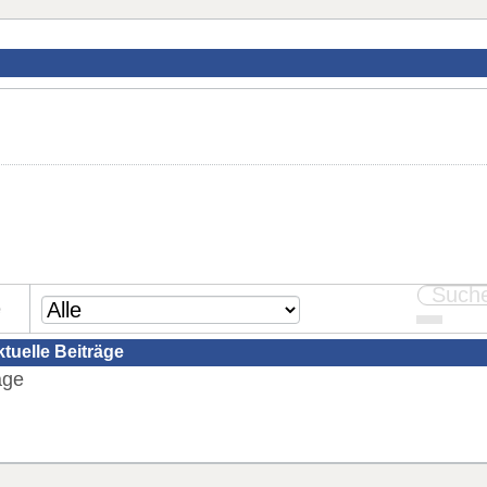
e
ktuelle Beiträge
äge