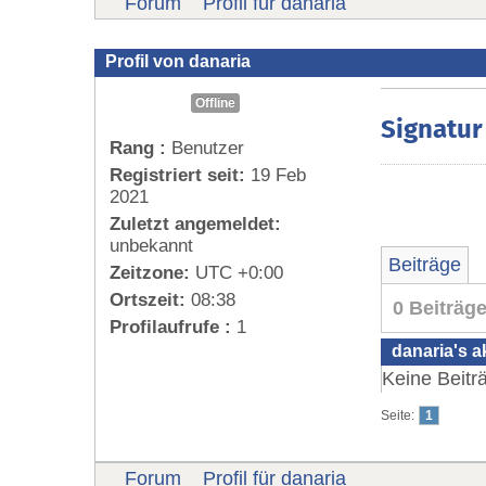
Forum
Profil für danaria
Profil von danaria
Offline
Signatur
Rang :
Benutzer
Registriert seit:
19 Feb
2021
Zuletzt angemeldet:
unbekannt
Beiträge
Zeitzone:
UTC +0:00
Ortszeit:
08:38
0 Beiträg
Profilaufrufe :
1
danaria's a
Keine Beitr
Seite:
1
Forum
Profil für danaria