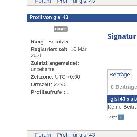
Forum
Profil für gisi 43
Profil von gisi 43
Offline
Signatur
Rang :
Benutzer
Registriert seit:
10 Mär
2021
Zuletzt angemeldet:
unbekannt
Beiträge
Zeitzone:
UTC +0:00
Ortszeit:
22:40
0 Beiträg
Profilaufrufe :
1
gisi 43's ak
Keine Beitr
Seite:
1
Forum
Profil für gisi 43