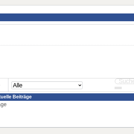
e
tuelle Beiträge
äge