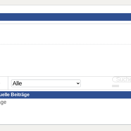
e
tuelle Beiträge
äge