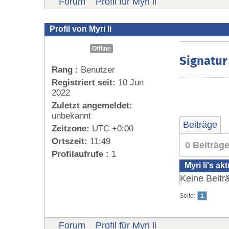
Forum
Profil für Myri li
Profil von Myri li
Offline
Signatur
Rang :
Benutzer
Registriert seit:
10 Jun
2022
Zuletzt angemeldet:
unbekannt
Beiträge
Zeitzone:
UTC +0:00
Ortszeit:
11:49
0 Beiträg
Profilaufrufe :
1
Myri li's ak
Keine Beitr
Seite:
1
Forum
Profil für Myri li