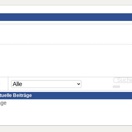
e
tuelle Beiträge
äge