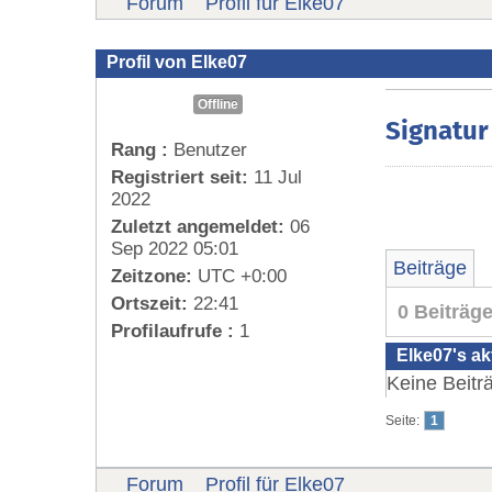
Forum
Profil für Elke07
Profil von Elke07
Offline
Signatur
Rang :
Benutzer
Registriert seit:
11 Jul
2022
Zuletzt angemeldet:
06
Sep 2022 05:01
Beiträge
Zeitzone:
UTC +0:00
Ortszeit:
22:41
0 Beiträg
Profilaufrufe :
1
Elke07's ak
Keine Beitr
Seite:
1
Forum
Profil für Elke07