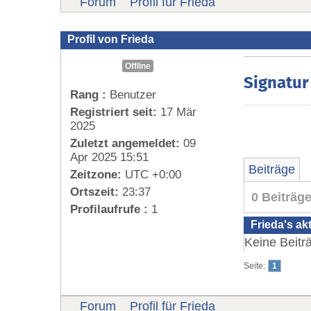
Forum
Profil für Frieda
Profil von Frieda
Offline
Signatur
Rang :
Benutzer
Registriert seit:
17 Mär
2025
Zuletzt angemeldet:
09
Apr 2025 15:51
Beiträge
Zeitzone:
UTC +0:00
Ortszeit:
23:37
0 Beiträg
Profilaufrufe :
1
Frieda's ak
Keine Beitr
Seite:
1
Forum
Profil für Frieda