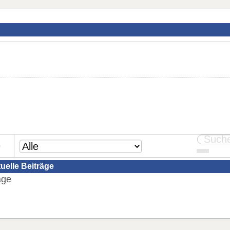
e
tuelle Beiträge
äge