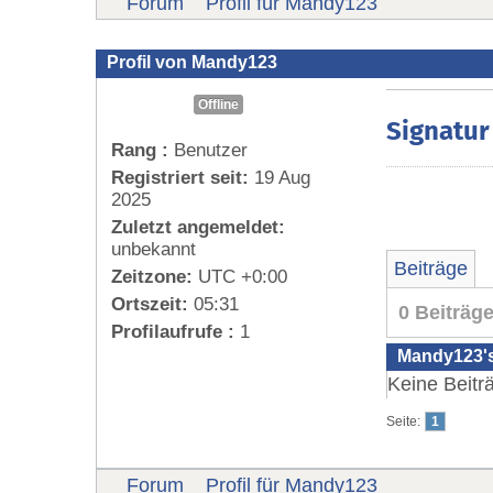
Forum
Profil für Mandy123
Profil von Mandy123
Offline
Signatur
Rang :
Benutzer
Registriert seit:
19 Aug
2025
Zuletzt angemeldet:
unbekannt
Beiträge
Zeitzone:
UTC +0:00
Ortszeit:
05:31
0 Beiträg
Profilaufrufe :
1
Mandy123's
Keine Beitr
Seite:
1
Forum
Profil für Mandy123