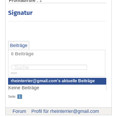
Profilaufrufe :
1
Signatur
Beiträge
0 Beiträge
Seite:
1
rheinterrier@gmail.com
's aktuelle Beiträge
Keine Beiträge
Seite:
1
Forum
Profil für
rheinterrier@gmail.com