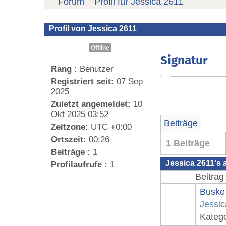
Forum
Profil für Jessica 2611
Profil von Jessica 2611
Offline
Signatur
Rang :
Benutzer
Registriert seit:
07 Sep
2025
Zuletzt angemeldet:
10
Okt 2025 03:52
Beiträge
Zeitzone:
UTC +0:00
Ortszeit:
00:26
1 Beiträge
Beiträge :
1
Jessica 2611's 
Profilaufrufe :
1
Beitrag
Buske
Jessic
Kateg