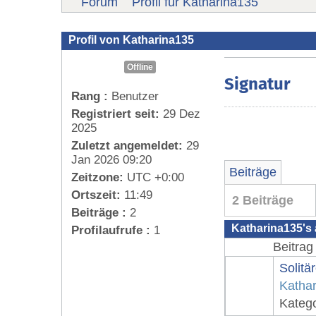
Forum
Profil für Katharina135
Profil von Katharina135
Offline
Signatur
Rang :
Benutzer
Registriert seit:
29 Dez
2025
Zuletzt angemeldet:
29
Jan 2026 09:20
Beiträge
Zeitzone:
UTC +0:00
Ortszeit:
11:49
2 Beiträge
Beiträge :
2
Katharina135's 
Profilaufrufe :
1
Beitrag
Solitä
Katha
Kateg