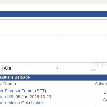
aktuelle Beiträge
 / Thema
Antwor
rer Fibröser Tumor (SFT)
A
rina135
, 08 Jan 2026 10:23
Au
orie:
Meine Geschichte