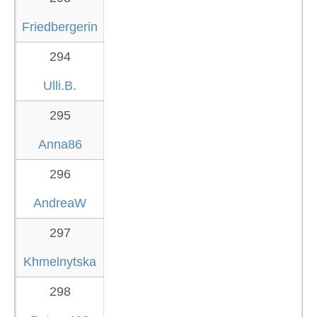
Friedbergerin
294
Ulli.B.
295
Anna86
296
AndreaW
297
Khmelnytska
298