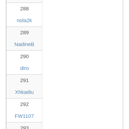
288
nola2k
289
NadineB
290
diro
291
Xhkadiu
292
FW1107
293