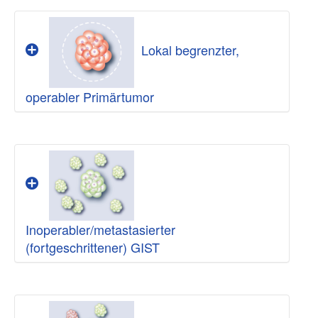
Lokal begrenzter,
operabler Primärtumor
Bei diesem ersten Erkrankungsstadium
handelt es sich um den lokal begrenzten
Ursprungstumor, der noch keine
Metastasen
gebildet hat. In der Regel sind
diese Primärtumoren gut und im Gesunden
operierbar (resektabel).
Inoperabler/metastasierter
(fortgeschrittener) GIST
Hier spielt die
Operation eine
Bis zum Jahr 2000 bestand die einzige
zentrale Rolle:
Behandlungsmöglichkeit, auch der
Tumor
Kann der
fortgeschrittenen Erkrankung, in der