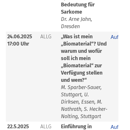
Bedeutung für
Sarkome
Dr. Arne Jahn,
Dresden
Aufzeic
24.06.2025
ALLG
„Was ist mein
17:00 Uhr
„Biomaterial“? Und
warum und wofür
soll ich mein
„Biomaterial“ zur
Verfügung stellen
und wem?“
M. Sparber-Sauer,
Stuttgart, U.
Dirksen, Essen, M.
Nathrath, S. Hecker-
Nolting, Stuttgart
Aufzeic
22.5.2025
ALLG
Einführung in