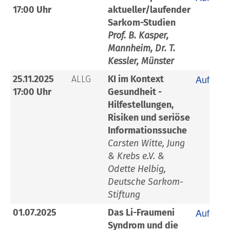
17:00 Uhr
aktueller/laufender
Sarkom-Studien
Prof. B. Kasper,
Mannheim, Dr. T.
Kessler, Münster
Aufzeic
25.11.2025
ALLG
KI im Kontext
17:00 Uhr
Gesundheit -
Hilfestellungen,
Risiken und seriöse
Informationssuche
Carsten Witte, Jung
& Krebs e.V. &
Odette Helbig,
Deutsche Sarkom-
Stiftung
Aufzeic
01.07.2025
Das Li-Fraumeni
Syndrom und die