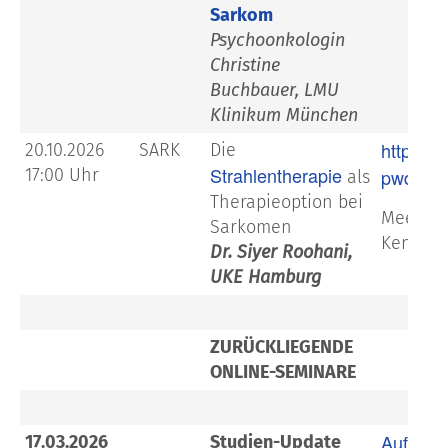
Sarkom
Psychoonkologin
Christine
Buchbauer, LMU
Klinikum München
https:/
20.10.2026
SARK
Die
Strahlentherapie
17:00 Uhr
pwd=8D
als
Therapieoption bei
Meeting-
Sarkomen
Kenncod
Dr. Siyer Roohani,
UKE Hamburg
ZURÜCKLIEGENDE
ONLINE-SEMINARE
Aufzeic
17.03.2026
Studien-Update