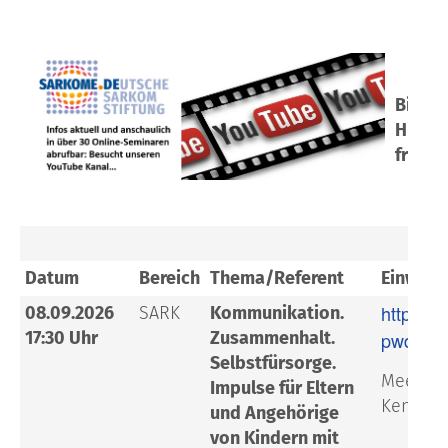
Bitte 
Hier f
früher
Datum
Bereich
Thema/Referent
Einwahl
https:/
08.09.2026
SARK
Kommunikation.
17:30 Uhr
Zusammenhalt.
pwd=S7
Selbstfürsorge.
Meeting-
Impulse für Eltern
Kenncod
und Angehörige
von Kindern mit