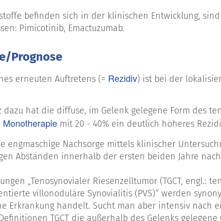
stoffe befinden sich in der klinischen Entwicklung, sin
ssen: Pimicotinib, Emactuzumab.
e/Prognose
Rezidiv
ines erneuten Auftretens (=
) ist bei der lokalis
 dazu hat die diffuse, im Gelenk gelegene Form des te
Monotherapie
r
mit 20 - 40% ein deutlich höheres Rezidi
ine engmaschige Nachsorge mittels klinischer Untersuc
en Abständen innerhalb der ersten beiden Jahre nach
ungen „Tenosynovialer Riesenzelltumor (TGCT, engl.: ten
mentierte villonoduläre Synovialitis (PVS)“ werden syn
he Erkrankung handelt. Sucht man aber intensiv nach ei
efinitionen TGCT die außerhalb des Gelenks gelegene (=