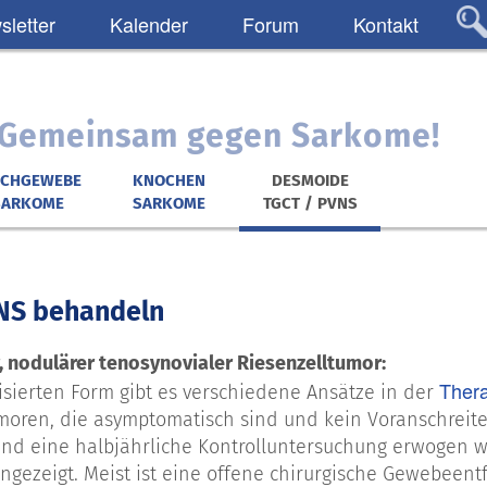
letter
Kalender
Forum
Kontakt
: Gemeinsam gegen Sarkome!
ICHGEWEBE
KNOCHEN
DESMOIDE
SARKOME
SARKOME
TGCT / PVNS
NS behandeln
r, nodulärer tenosynovialer Riesenzelltumor:
Ther
lisierten Form gibt es verschiedene Ansätze in der
moren, die asymptomatisch sind und kein Voranschreite
nd eine halbjährliche Kontrolluntersuchung erwogen we
ngezeigt. Meist ist eine offene chirurgische Gewebeent