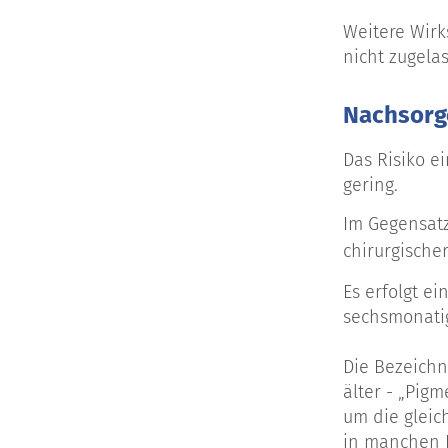
Weitere Wirk
nicht zugela
Nachsorg
Das Risiko e
gering.
Im Gegensatz
chirurgische
Es erfolgt e
sechsmonatig
Die Bezeichn
älter - „Pig
um die gleic
in manchen D