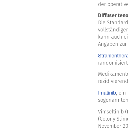
der operativ
Diffuser ten
Die Standard
vollständige
kann auch ei
Angaben zur 
Strahlenther
randomisiert
Medikamentö
rezidivieren
Imatinib
, ein
sogenannten 
Vimseltinib 
(Colony Stimu
November 202