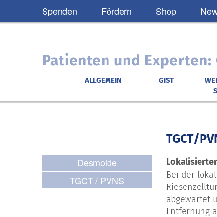
Spenden
Fördern
Shop
News
Patienten und Experten
ALLGEMEIN
GIST
WE
DESMOIDE
Patienten-Hilfe
TGCT/PV
Desmoide
Lokalisierte
Bei der loka
TGCT / PVNS
Riesenzelltu
abgewartet u
Entfernung a