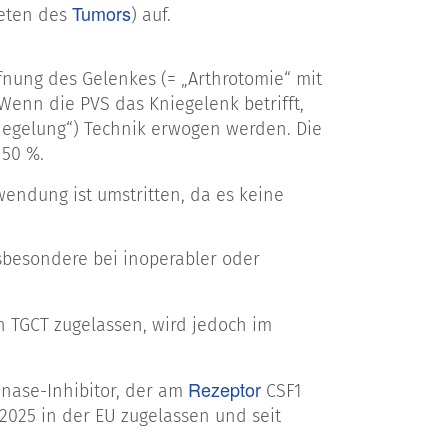
Tumors
reten des
) auf.
ffnung des Gelenkes (= „Arthrotomie“ mit
Wenn die PVS das Kniegelenk betrifft,
iegelung“) Technik erwogen werden. Die
 50 %.
wendung ist umstritten, da es keine
esondere bei inoperabler oder
on TGCT zugelassen, wird jedoch im
Rezeptor
kinase-Inhibitor, der am
CSF1
r 2025 in der EU zugelassen und seit