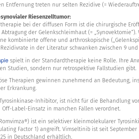
en Entfernung treten nur selten Rezidive (= Wiederauft
osynovialer Riesenzelltumor:
therapie bei der diffusen Form ist die chirurgische Erö
r Abtragung der Gelenkschleimhaut (= „Synovektomie“). 
ne kombinierte offene und arthroskopische („Gelenksp
Rezidivrate in der Literatur schwanken zwischen 9 und
apie
spielt in der Standardtherapie keine Rolle. Ihre An
en Studien, sondern nur retrospektive Fallstudien gibt.
se Therapien gewinnen zunehmend an Bedeutung, insb
der Erkrankung.
 Tyrosinkinase-Inhibitor, ist nicht für die Behandlung v
Off-Label-Einsatz in manchen Fällen verordnet.
(Romvimza
) ist ein selektiver kleinmolekularer Tyrosin
®
lating Factor 1) angreift. Vimseltinib ist seit Septembe
5 in Deutschland erhältlich.