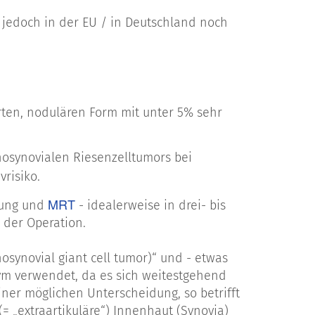
d jedoch in der EU / in Deutschland noch
ierten, nodulären Form mit unter 5% sehr
nosynovialen Riesenzelltumors bei
vrisiko.
MRT
hung und
- idealerweise in drei- bis
 der Operation.
osynovial giant cell tumor)“ und - etwas
onym verwendet, da es sich weitestgehend
ner möglichen Unterscheidung, so betrifft
 „extraartikuläre“) Innenhaut (Synovia)