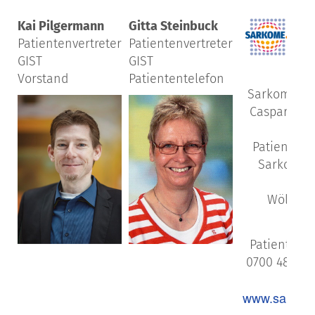
Kai Pilgermann
Gitta Steinbuck
Patientenvertreter
Patientenvertreter
GIST
GIST
Deut
Vorstand
Patiententelefon
Sarkom-Stif
Caspar-Ben
We
Patienten-
Sarkome/
6
Wölfers
(S
Patienten-H
0700 4884 0
Webs
www.sarkom