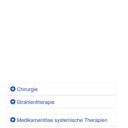
Chirurgie
Strahlentherapie
Lokales Therapieverfahren
Die Operation
Medikamentöse systemische Therapien
Lokales Therapieverfahren
Resektion
(
)