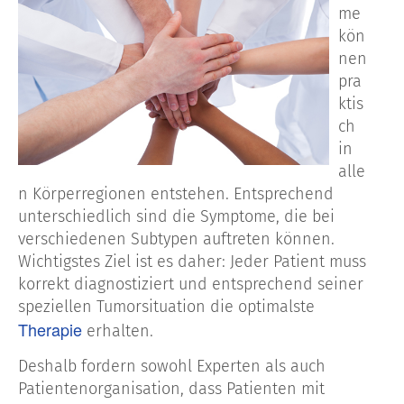
me
kön
nen
pra
ktis
ch
in
alle
n Körperregionen entstehen. Entsprechend
unterschiedlich sind die Symptome, die bei
verschiedenen Subtypen auftreten können.
Wichtigstes Ziel ist es daher: Jeder Patient muss
korrekt diagnostiziert und entsprechend seiner
speziellen Tumorsituation die optimalste
Therapie
erhalten.
Deshalb fordern sowohl Experten als auch
Patientenorganisation, dass Patienten mit