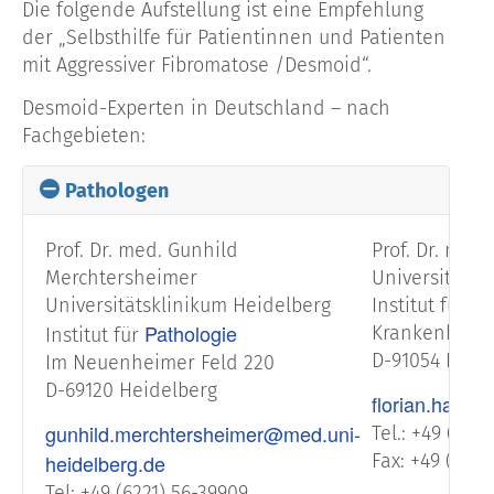
Die folgende Aufstellung ist eine Empfehlung
der „Selbsthilfe für Patientinnen und Patienten
mit Aggressiver Fibromatose /Desmoid“.
Desmoid-Experten in Deutschland – nach
Fachgebieten:
Pathologen
Prof. Dr. med. Gunhild
Prof. Dr. med.
Merchtersheimer
Universitätsk
Universitätsklinikum Heidelberg
Institut für P
Pathologie
Krankenhausst
Institut für
D-91054 Erla
Im Neuenheimer Feld 220
D-69120 Heidelberg
florian.halle
gunhild.merchtersheimer@med.uni-
Tel.: +49 (9131
heidelberg.de
Fax: +49 (0913
Tel: +49 (6221) 56-39909