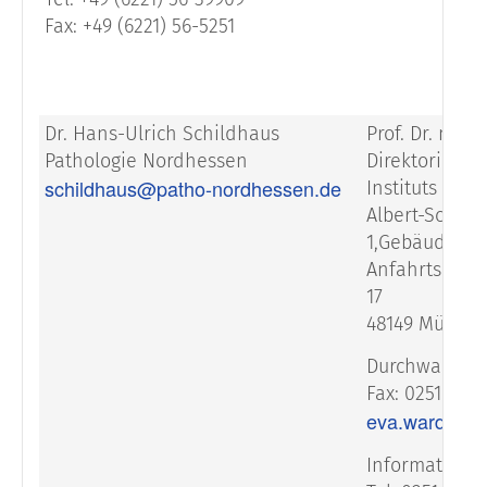
Fax: +49 (6221) 56-5251
Dr. Hans-Ulrich Schildhaus
Prof. Dr. med
Pathologie Nordhessen
Direktorin d
schildhaus@patho-nordhessen.de
Instituts
Albert-Schwe
1,Gebäude D 1
Anfahrtsadre
17
48149 Münste
Durchwahl: 02
Fax: 0251/83-
eva.wardelm
Information/