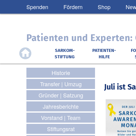
Spenden
Fördern
Shop
News
Patienten und Experten
SARKOM-
PATIENTEN-
F
STIFTUNG
HILFE
Historie
Transfer | Umzug
Juli ist
Gründer | Satzung
Jahresberichte
Vorstand | Team
Stiftungsrat