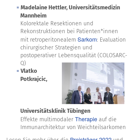
Madelaine Hettler, Universitätsmedizin
Mannheim
Kolorektale Resektionen und
Rekonstruktionen bei Patienten*innen
Sarkom
mit retroperitonealem
: Evaluation
chirurgischer Strategien und
postoperativer Lebensqualität (COLOSARC-
Q)
Vlatko
Potkrajcic,
Universitätsklinik Tübingen
Therapie
Effekte multimodaler
auf die
Immunarchitektur von Weichteilsarkomen
Preisträger 2022