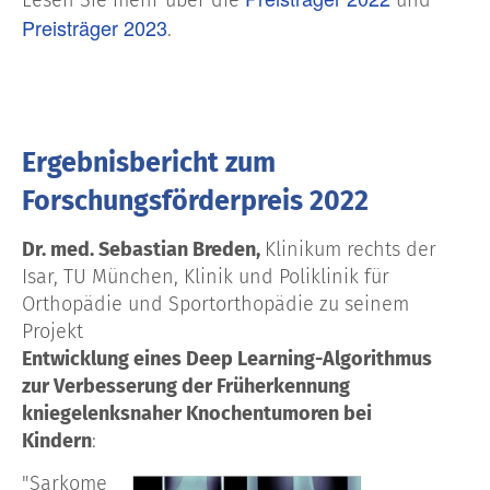
Lesen Sie mehr über die
und
Preisträger 2023
.
Ergebnisbericht zum
Forschungsförderpreis 2022
Dr. med. Sebastian Breden,
Klinikum rechts der
Isar, TU München, Klinik und Poliklinik für
Orthopädie und Sportorthopädie zu seinem
Projekt
Entwicklung eines Deep Learning-Algorithmus
zur Verbesserung der Früherkennung
kniegelenksnaher Knochentumoren bei
Kindern
:
"Sarkome