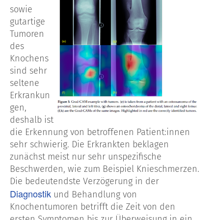
sowie
gutartige
Tumoren
des
Knochens
sind sehr
seltene
Erkrankun
gen,
deshalb ist
die Erkennung von betroffenen Patient:innen
sehr schwierig. Die Erkrankten beklagen
zunächst meist nur sehr unspezifische
Beschwerden, wie zum Beispiel Knieschmerzen.
Die bedeutendste Verzögerung in der
Diagnostik
und Behandlung von
Knochentumoren betrifft die Zeit von den
ersten Symptomen bis zur Überweisung in ein