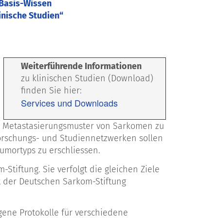
Basis-Wissen
klinisch
inische Studien“
Das müsse
Weiterführende Informationen
zu klinischen Studien (Download)
finden Sie hier:
Services und Downloads
nd Metastasierungsmuster von Sarkomen zu
Forschungs- und Studiennetzwerken sollen
umortyps zu erschliessen.
Stiftung. Sie verfolgt die gleichen Ziele
t der Deutschen Sarkom-Stiftung
igene Protokolle für verschiedene