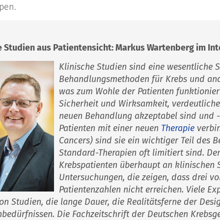
pen.
e Studien aus Patientensicht: Markus Wartenberg im In
Klinische Studien sind eine wesentliche 
Behandlungsmethoden für Krebs und ande
was zum Wohle der Patienten funktioniert
Sicherheit und Wirksamkeit, verdeutlich
neuen Behandlung akzeptabel sind und - 
Patienten mit einer neuen
Therapie
verbin
Cancers) sind sie ein wichtiger Teil des
Standard-Therapien oft limitiert sind. D
Krebspatienten überhaupt an klinischen St
Untersuchungen, die zeigen, dass drei vo
Patientenzahlen nicht erreichen. Viele Ex
on Studien, die lange Dauer, die Realitätsferne der Des
nbedürfnissen. Die Fachzeitschrift der Deutschen Krebs