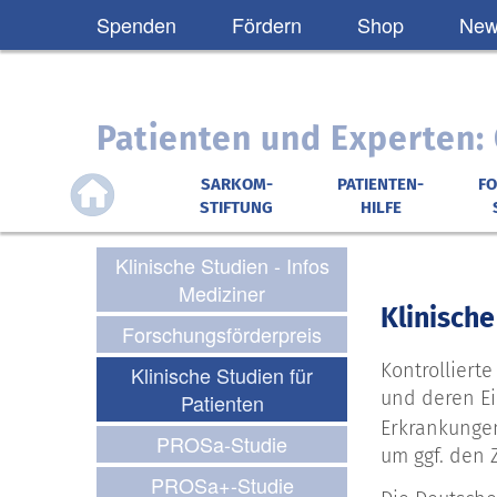
Spenden
Fördern
Shop
News
Patienten und Experten
SARKOM-
PATIENTEN-
F
STIFTUNG
HILFE
Klinische Studien - Infos
Mediziner
Klinische
Forschungsförderpreis
Kontrolliert
Klinische Studien für
und deren Ei
Patienten
Erkrankunge
PROSa-Studie
um ggf. den
PROSa+-Studie