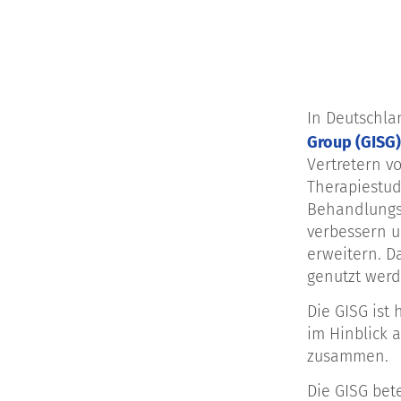
In Deutschl
Group (GISG)
Vertretern v
Therapiestudi
Behandlungs
verbessern u
erweitern. D
genutzt werd
Die GISG ist
im Hinblick 
zusammen.
Die GISG bet