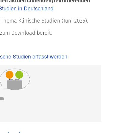
llen aktuell laufenden/rekrutierenden
Studien in Deutschland
hema Klinische Studien (Juni 2025).
 zum Download bereit.
ische Studien erfasst werden
.
Teilnahm