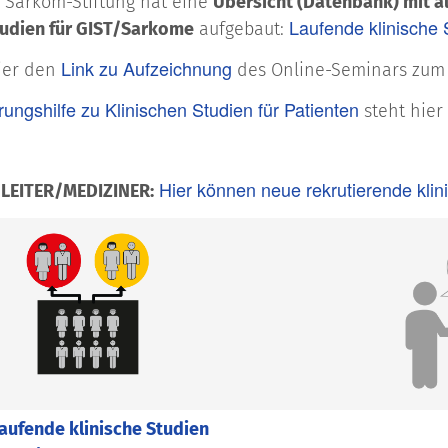
 Sarkom-Stiftung hat eine
Übersicht (Datenbank) mit a
Laufende klinische 
tudien für GIST/Sarkome
aufgebaut:
Link zu Aufzeichnung
ier den
des Online-Seminars zum T
rungshilfe zu Klinischen Studien für Patienten
steht hier
Hier können neue rekrutierende klin
LEITER/MEDIZINER:
aufende klinische Studien