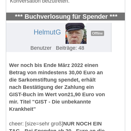
Konversation beizutreten.
*** Buchverlosung für Spender ***
#974
HelmutG
Offline
Benutzer
Beiträge: 48
Wer noch bis Ende März 2022 einen
Betrag von mindestens 30,00 Euro an
die Sarkomstiftung spendet, erhält
nach Bestätigung der Zahlung ein
GIST-Buch im Wert von21,90 Euro von
mir. Titel "GIST - Die unbekannte
Krankheit"
cheer: [size=sehr groß]
NUR NOCH EIN
TAG - Bei Spenden ab 30,- Euro an die