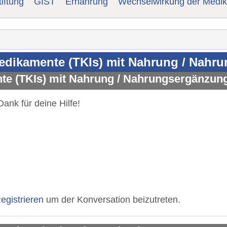
iftung
GIST
Ernährung
Wechselwirkung der Medik
dikamente (TKIs) mit Nahrung / Nahr
e (TKIs) mit Nahrung / Nahrungsergänzung
Dank für deine Hilfe!
egistrieren
um der Konversation beizutreten.