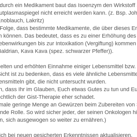
durch ein Medikament baut das Isoenzym den Wirkstoff s
utplasmaspiegel nicht erreicht werden kann. (z. Bsp. J
noblauch, Lakritz)
 Folge, dass bestimmte Medikamente, die über dieses En
 können. Das bedeutet, dass es zu einer Erhöhung des
ebenwirkungen bis zur Intoxikation (Vergiftung) kommen 
aldrian, Kava Kava (spez. schwarzer Pfeffer)).
ezielten und erhöhten Einnahme einiger Lebensmittel bzw
icht ist zu bedenken, dass es viele ähnliche Lebensmitt
nsmitteln gibt, die nicht untersucht wurden.
n, dass Ihr im Glauben, Euch etwas Gutes zu tun und E
chtlich der Gist-Therapie eher schadet.
rmale geringe Menge an Gewürzen beim Zubereiten von S
de Rolle. So wird sicher jeder, der seinen Onkologen hi
n, sich ausgewogen so weiter zu ernähren.)
ich bei neuen gesicherten Erkenntnissen aktualisieren.