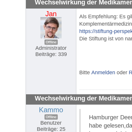
Wechselwirkung der Medikament
Jan
Als Empfehlung: Es gib
Komplementärmedizin
https://stiftung-persp
Die Stiftung ist von 
Offline
Administrator
Beiträge: 339
Bitte
Anmelden
oder
R
Wechselwirkung der Medikament
Kammo
Hamburger Deern
Offline
Benutzer
habe gelesen,da
Beiträge: 25