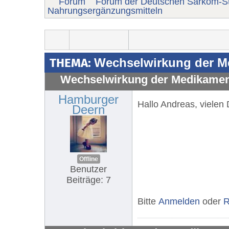
Forum
Forum der Deutschen Sarkom-St
Nahrungsergänzungsmitteln
THEMA:
Wechselwirkung der Me
Wechselwirkung der Medikament
Hamburger
Hallo Andreas, vielen 
Deern
Offline
Benutzer
Beiträge: 7
Bitte
Anmelden
oder
R