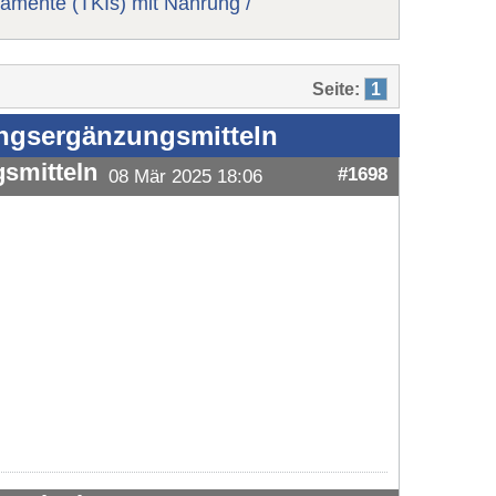
amente (TKIs) mit Nahrung /
Seite:
1
ungsergänzungsmitteln
smitteln
#1698
08 Mär 2025 18:06