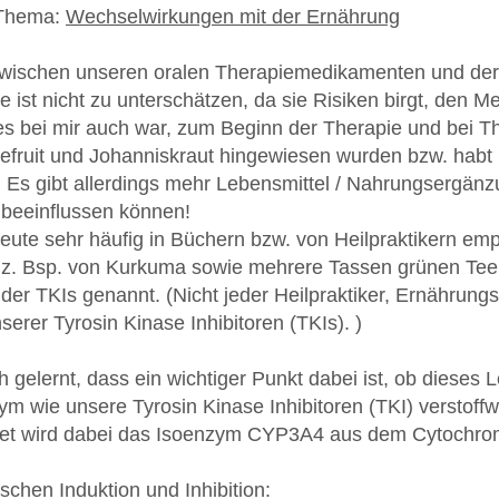
 Thema:
Wechselwirkungen mit der Ernährung
wischen unseren oralen Therapiemedikamenten und der 
 ist nicht zu unterschätzen, da sie Risiken birgt, den 
 es bei mir auch war, zum Beginn der Therapie und bei T
efruit und Johanniskraut hingewiesen wurden bzw. habt 
. Es gibt allerdings mehr Lebensmittel / Nahrungsergänz
beeinflussen können!
eute sehr häufig in Büchern bzw. von Heilpraktikern em
z. Bsp. von Kurkuma sowie mehrere Tassen grünen Tee a
er TKIs genannt. (Nicht jeder Heilpraktiker, Ernährungs
erer Tyrosin Kinase Inhibitoren (TKIs). )
 gelernt, dass ein wichtiger Punkt dabei ist, ob dieses
ym wie unsere Tyrosin Kinase Inhibitoren (TKI) verstof
htet wird dabei das Isoenzym CYP3A4 aus dem Cytochr
chen Induktion und Inhibition: