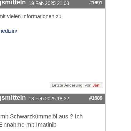
smitteln
#1691
19 Feb 2025 21:08
mit vielen Informationen zu
medizin/
Letzte Änderung: von
Jan
.
smitteln
#1689
18 Feb 2025 18:32
h mit Schwarzkümmelöl aus ? Ich
 Einnahme mit Imatinib