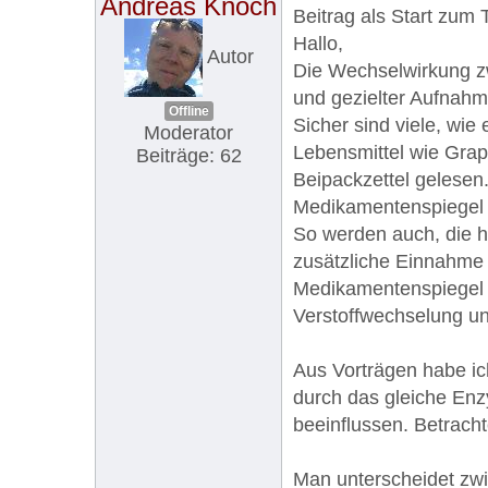
Andreas Knoch
Beitrag als Start zum
Hallo,
Autor
Die Wechselwirkung z
und gezielter Aufnahme
Offline
Sicher sind viele, wie
Moderator
Lebensmittel wie Grap
Beiträge: 62
Beipackzettel gelesen
Medikamentenspiegel 
So werden auch, die h
zusätzliche Einnahme 
Medikamentenspiegel d
Verstoffwechselung uns
Aus Vorträgen habe ich
durch das gleiche Enz
beeinflussen. Betrac
Man unterscheidet zwis