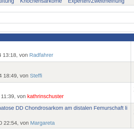
iftung
Knochensarkome
Experten/Zweitmeinung
4 13:18, von
Radfahrer
4 18:49, von
Steffi
 11:39, von
kathrinschuster
tose DD Chondrosarkom am distalen Femurschaft li
0 22:54, von
Margareta