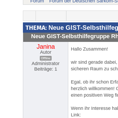
Forum
Forum der Deutschen Sarkom-St
THEMA:
Neue GIST-Selbsthilfe
Neue GIST-Selbsthilfegruppe R
Janina
Hallo Zusammen!
Autor
Offline
wir sind gerade dabei,
Administrator
sicheren Raum zu scha
Beiträge: 1
Egal, ob ihr schon Erf
herzlich willkommen!
einen positiven Weg 
Wenn ihr Interesse ha
Link: