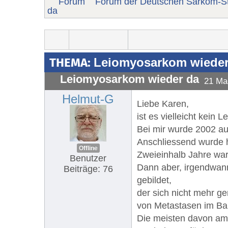
Forum
Forum der Deutschen Sarkom-St
da
THEMA:
Leiomyosarkom wieder
Leiomyosarkom wieder da
21 Ma
Helmut-G
Liebe Karen,
ist es vielleicht kei
Bei mir wurde 2002 a
Anschliessend wurde h
Offline
Zweieinhalb Jahre war 
Benutzer
Dann aber, irgendwan
Beiträge: 76
gebildet,
der sich nicht mehr g
von Metastasen im B
Die meisten davon am 