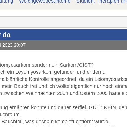
iftung
Weichgewebesarkome
Studien, Therapien u
 da
i 2023 20:07
n Leiomyosarkom sondern ein Sarkom/GIST?
uch ein Leyomyosarkom gefunden und entfernt.
albjährliche Kontrolle angeordnet, da ein Leiomyosark
mein Bauch frei und ich wollte eigentlich nur noch einma
n zwischen Weihnachten 2004 und Ostern 2005 hatte si
enug ernähren konnte und daher zerfiel. GUT? NEIN, denn
auchraum.
Bauchfell, was deshalb komplett entfernt wurde.