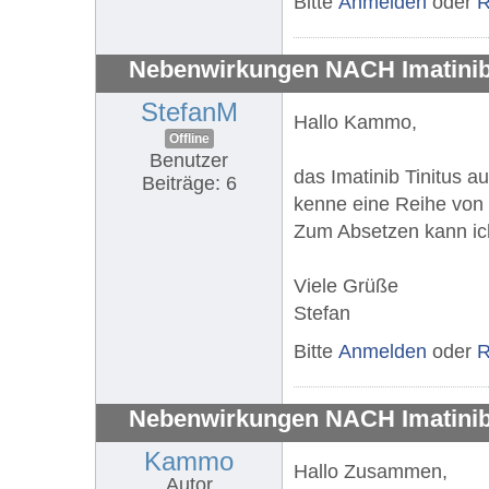
Bitte
Anmelden
oder
R
Nebenwirkungen NACH Imatini
StefanM
Hallo Kammo,
Offline
Benutzer
das Imatinib Tinitus a
Beiträge: 6
kenne eine Reihe von
Zum Absetzen kann ich
Viele Grüße
Stefan
Bitte
Anmelden
oder
R
Nebenwirkungen NACH Imatini
Kammo
Hallo Zusammen,
Autor