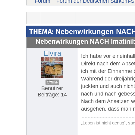
Forum
Forum der Deutschen Sarkom-St
THEMA:
Nebenwirkungen NACH 
Nebenwirkungen NACH Imatini
Elvira
Ich habe vor eineinhal
Direkt nach dem Abset
ich mit der Einnahme 
Während der dreijähri
Offline
juckten und auch nich
Benutzer
nach und nach gebess
Beiträge: 14
Nach dem Ansetzen war
ausgehen, dass man na
„Leben ist nicht genug“, s