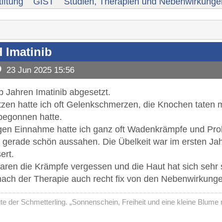
iftung
GIST
Studien, Therapien und Nebenwirkunge
Imatinib
b
23 Jun 2025 15:56
b Jahren Imatinib abgesetzt.
zen hatte ich oft Gelenkschmerzen, die Knochen taten 
begonnen hatte.
gen Einnahme hatte ich ganz oft Wadenkrämpfe und Prob
t gerade schön aussahen. Die Übelkeit war im ersten Ja
ert.
en die Krämpfe vergessen und die Haut hat sich sehr sc
ch der Therapie auch recht fix von den Nebenwirkungen
agte der Schmetterling. „Sonnenschein, Freiheit und eine kleine Blu