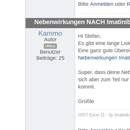
Bitte
Anmelden
oder
R
Nebenwirkungen NACH Imatini
Kammo
Hi Stefan,
Autor
Es gibt eine lange Li
Offline
Eine ganz gute Übersic
Benutzer
Nebenwirkungen Imatin
Beiträge: 25
Super, dass deine Neb
sich aber zum Teil nu
kommt.
Grüßle
GIST Exon 11 - 3y Imatinib