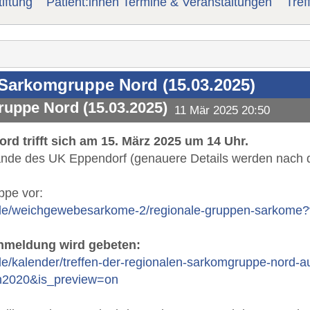
iftung
Patient:innen Termine & Veranstaltungen
Tref
 Sarkomgruppe Nord (15.03.2025)
ruppe Nord (15.03.2025)
11 Mär 2025 20:50
d trifft sich am 15. März 2025 um 14 Uhr.
lände des UK Eppendorf (genauere Details werden nach d
uppe vor:
de/weichgewebesarkome-2/regionale-gruppen-sarkome?
nmeldung wird gebeten:
e/kalender/treffen-der-regionalen-sarkomgruppe-nord-a
en2020&is_preview=on