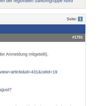
fen der regionalen Sarkomgruppe Nord
Seite:
1
#1701
er Anmeldung mitgeteilt).
view=article&id=431&catid=19
ugust?