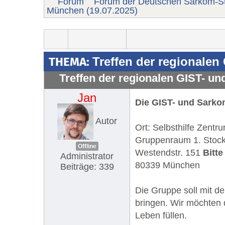
Forum
Forum der Deutschen Sarkom-St
München (19.07.2025)
THEMA:
Treffen der regionale
Treffen der regionalen GIST- u
Jan
Die GIST- und Sarkom
Autor
Ort: Selbsthilfe Zent
Gruppenraum 1. Stoc
Offline
Westendstr. 151
Bitt
Administrator
80339 München
Beiträge: 339
Die Gruppe soll mit d
bringen. Wir möchten 
Leben füllen.