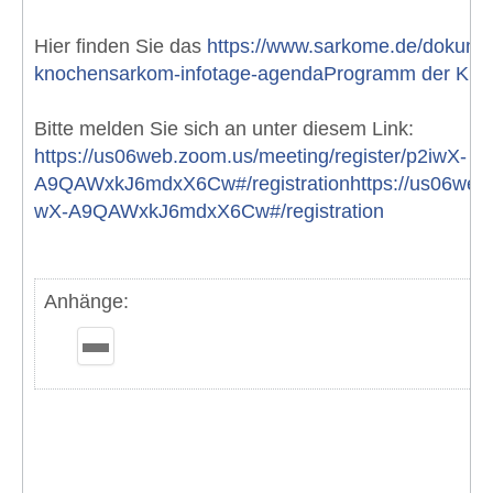
Hier finden Sie das
https://www.sarkome.de/dokumen
knochensarkom-infotage-agendaProgramm der Kno
Bitte melden Sie sich an unter diesem Link:
https://us06web.zoom.us/meeting/register/p2iwX-
A9QAWxkJ6mdxX6Cw#/registrationhttps://us06web.z
wX-A9QAWxkJ6mdxX6Cw#/registration
Anhänge: