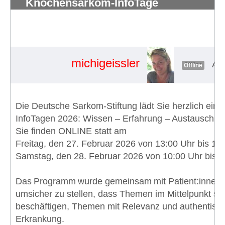
Knochensarkom-InfoTage
27./28.2.2026 ONLINE: Wissen –
Erfahrung – Austausch
#1901
michigeissler
Adm
Offline
Die Deutsche Sarkom-Stiftung lädt Sie herzlich ein
InfoTagen 2026: Wissen – Erfahrung – Austausch
Sie finden ONLINE statt am
Freitag, den 27. Februar 2026 von 13:00 Uhr bis 18
Samstag, den 28. Februar 2026 von 10:00 Uhr bis 1
Das Programm wurde gemeinsam mit Patient:innen 
umsicher zu stellen, dass Themen im Mittelpunkt ste
beschäftigen, Themen mit Relevanz und authentisch
Erkrankung.