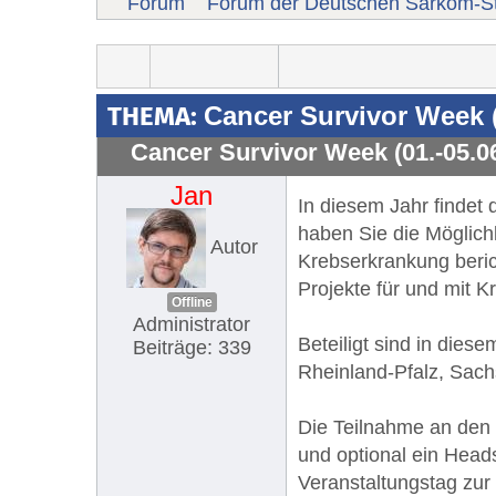
Forum
Forum der Deutschen Sarkom-St
THEMA:
Cancer Survivor Week (
Cancer Survivor Week (01.-05.0
Jan
In diesem Jahr findet 
haben Sie die Möglich
Autor
Krebserkrankung beric
Projekte für und mit K
Offline
Administrator
Beteiligt sind in die
Beiträge: 339
Rheinland-Pfalz, Sac
Die Teilnahme an den 
und optional ein Heads
Veranstaltungstag zur 