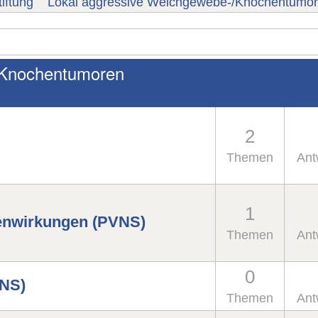
iftung
Lokal aggressive Weichgewebe-/Knochentumo
/Knochentumoren
2
Themen
Ant
1
benwirkungen (PVNS)
Themen
Ant
0
VNS)
Themen
Ant