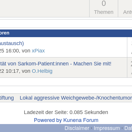
0
Themen
Ant
oren
austausch)
25 16:00, von
xPiax
ät von Sarkom-Patient:innen - Machen Sie mit!
22 10:17, von
O.Helbig
iftung
Lokal aggressive Weichgewebe-/Knochentumo
Ladezeit der Seite: 0.085 Sekunden
Powered by
Kunena Forum
Disclaimer
Impressum
Da
•
•