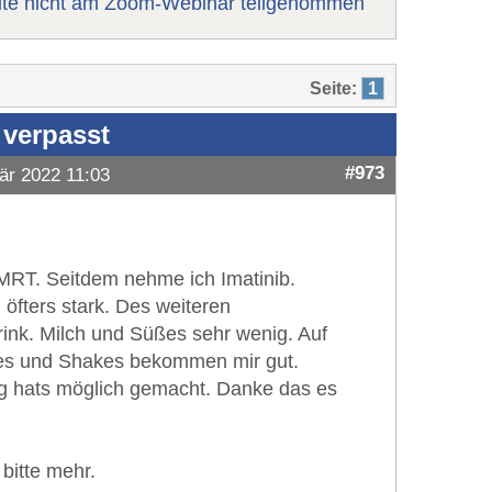
te nicht am Zoom-Webinar teilgenommen
Seite:
1
 verpasst
#973
är 2022 11:03
 MRT. Seitdem nehme ich Imatinib.
öfters stark. Des weiteren
ink. Milch und Süßes sehr wenig. Auf
ies und Shakes bekommen mir gut.
g hats möglich gemacht. Danke das es
bitte mehr.