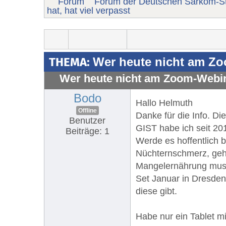
Forum
Forum der Deutschen Sarkom-St
hat, hat viel verpasst
THEMA:
Wer heute nicht am Zo
Wer heute nicht am Zoom-Webina
Bodo
Hallo Helmuth
Offline
Danke für die Info. Di
Benutzer
GIST habe ich seit 20
Beiträge: 1
Werde es hoffentlich 
Nüchternschmerz, gehe
Mangelernährung muss
Set Januar in Dresde
diese gibt.
Habe nur ein Tablet m