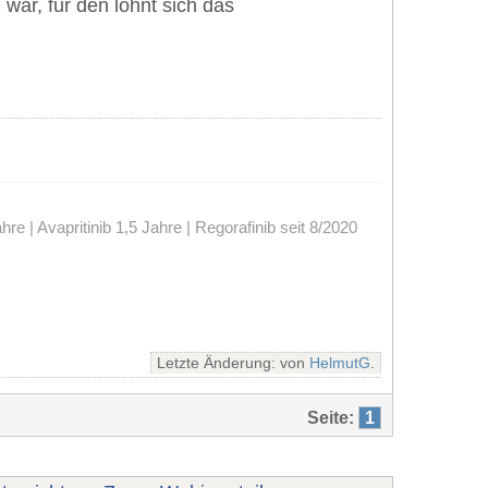
war, für den lohnt sich das
 | Avapritinib 1,5 Jahre | Regorafinib seit 8/2020
Letzte Änderung: von
HelmutG
.
Seite:
1