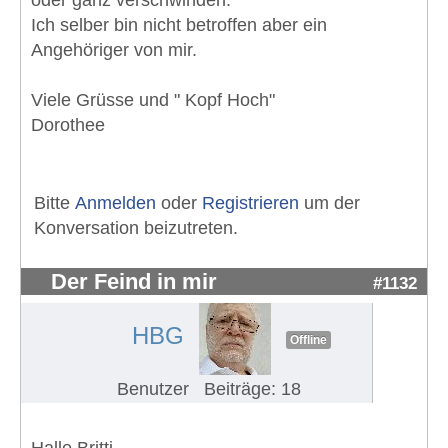
oder ganz verschwinden.
Ich selber bin nicht betroffen aber ein
Angehöriger von mir.
Viele Grüsse und " Kopf Hoch"
Dorothee
Bitte
Anmelden
oder
Registrieren
um der
Konversation beizutreten.
Der Feind in mir
#1132
HBG
Offline
Benutzer
Beiträge: 18
Hallo Britti,