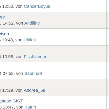
5 12:50, von
CancerBoy69
hte
5 14:52, von
Andiline
eisen
4 19:48, von
Uhlich
4 10:58, von
Fischländer
4 07:58, von
SabrinaB
4 17:29, von
Andrea_58
iagnose GIST
3 18:47, von
Katrin