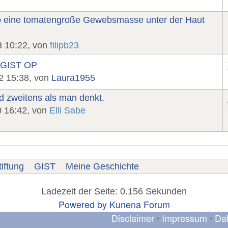
b eine tomatengroße Gewebsmasse unter der Haut
3 10:22, von
filipb23
b GIST OP
2 15:38, von
Laura1955
d zweitens als man denkt.
0 16:42, von
Elli Sabe
iftung
GIST
Meine Geschichte
Ladezeit der Seite: 0.156 Sekunden
Powered by
Kunena Forum
Disclaimer
Impressum
Da
•
•