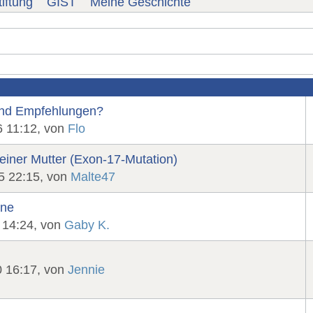
iftung
GIST
Meine Geschichte
und Empfehlungen?
6 11:12, von
Flo
iner Mutter (Exon‑17‑Mutation)
5 22:15, von
Malte47
hne
 14:24, von
Gaby K.
0 16:17, von
Jennie