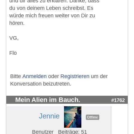
und dir alles zu erklären. Danke, dass
du von deinem Leben schreibst. Es
würde mich freuen weiter von Dir zu
hören.
VG,
Flo
Bitte
Anmelden
oder
Registrieren
um der
Konversation beizutreten.
Mein Alien im Bauch.
#1762
Jennie
Offline
Benutzer
Beiträge: 51