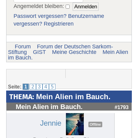
Angemeldet bleiben:
Passwort vergessen?
Benutzername
vergessen?
Registrieren
Forum
Forum der Deutschen Sarkom-
Stiftung
GIST
Meine Geschichte
Mein Alien
im Bauch.
Seite:
1
2
3
4
5
THEMA:
Mein Alien im Bauch.
Mein Alien im Bauch.
#1793
Jennie
Offline