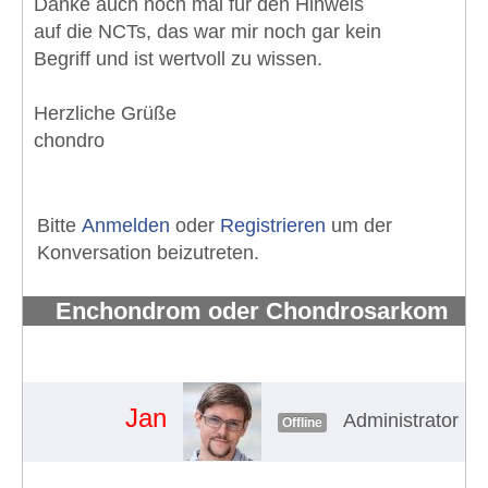
Danke auch noch mal für den Hinweis
auf die NCTs, das war mir noch gar kein
Begriff und ist wertvoll zu wissen.
Herzliche Grüße
chondro
Bitte
Anmelden
oder
Registrieren
um der
Konversation beizutreten.
Enchondrom oder Chondrosarkom
Schulter
#1391
Jan
Administrator
B
Offline