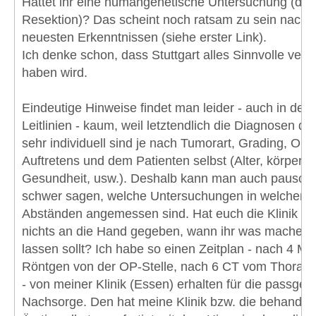
Hattet ihr eine humangenetische Untersuchung (der
Resektion)? Das scheint noch ratsam zu sein nach 
neuesten Erkenntnissen (siehe erster Link).
Ich denke schon, dass Stuttgart alles Sinnvolle vera
haben wird.
Eindeutige Hinweise findet man leider - auch in den
Leitlinien - kaum, weil letztendlich die Diagnosen do
sehr individuell sind je nach Tumorart, Grading, Ort 
Auftretens und dem Patienten selbst (Alter, körperli
Gesundheit, usw.). Deshalb kann man auch pauscha
schwer sagen, welche Untersuchungen in welchen
Abständen angemessen sind. Hat euch die Klinik da
nichts an die Hand gegeben, wann ihr was machen
lassen sollt? Ich habe so einen Zeitplan - nach 4 M
Röntgen von der OP-Stelle, nach 6 CT vom Thorax,
- von meiner Klinik (Essen) erhalten für die passge
Nachsorge. Den hat meine Klinik bzw. die behandel