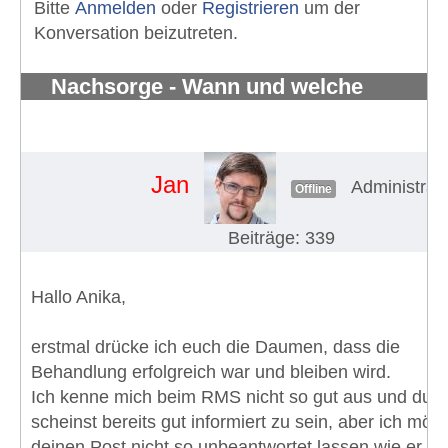
Bitte
Anmelden
oder
Registrieren
um der
Konversation beizutreten.
Nachsorge - Wann und welche
Untersuchungen?
#1329
Jan
Administrat
Offline
Beiträge: 339
Hallo Anika,
erstmal drücke ich euch die Daumen, dass die
Behandlung erfolgreich war und bleiben wird.
Ich kenne mich beim RMS nicht so gut aus und du
scheinst bereits gut informiert zu sein, aber ich möc
deinen Post nicht so unbeantwortet lassen wie er bi